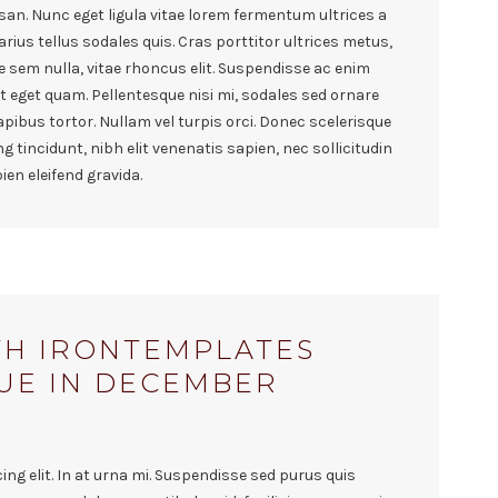
n. Nunc eget ligula vitae lorem fermentum ultrices a
rius tellus sodales quis. Cras porttitor ultrices metus,
e sem nulla, vitae rhoncus elit. Suspendisse ac enim
at eget quam. Pellentesque nisi mi, sodales sed ornare
 dapibus tortor. Nullam vel turpis orci. Donec scelerisque
g tincidunt, nibh elit venenatis sapien, nec sollicitudin
en eleifend gravida.
TH IRONTEMPLATES
UE IN DECEMBER
ng elit. In at urna mi. Suspendisse sed purus quis