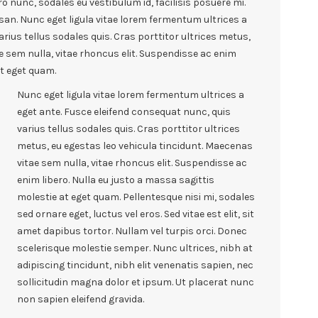
ro nunc, sodales eu vestibulum id, facilisis posuere mi.
n. Nunc eget ligula vitae lorem fermentum ultrices a
rius tellus sodales quis. Cras porttitor ultrices metus,
e sem nulla, vitae rhoncus elit. Suspendisse ac enim
at eget quam.
Nunc eget ligula vitae lorem fermentum ultrices a
eget ante. Fusce eleifend consequat nunc, quis
varius tellus sodales quis. Cras porttitor ultrices
metus, eu egestas leo vehicula tincidunt. Maecenas
vitae sem nulla, vitae rhoncus elit. Suspendisse ac
enim libero. Nulla eu justo a massa sagittis
molestie at eget quam. Pellentesque nisi mi, sodales
sed ornare eget, luctus vel eros. Sed vitae est elit, sit
amet dapibus tortor. Nullam vel turpis orci. Donec
scelerisque molestie semper. Nunc ultrices, nibh at
adipiscing tincidunt, nibh elit venenatis sapien, nec
sollicitudin magna dolor et ipsum. Ut placerat nunc
non sapien eleifend gravida.