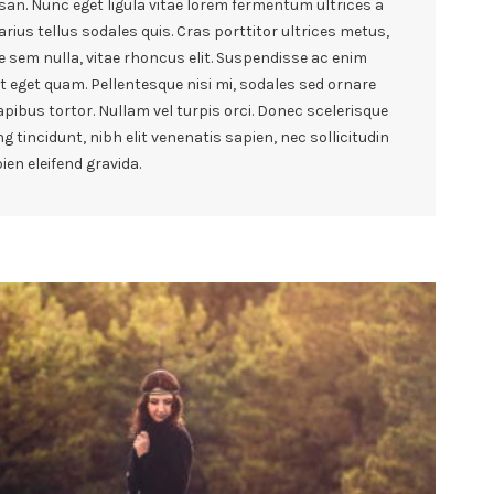
n. Nunc eget ligula vitae lorem fermentum ultrices a
rius tellus sodales quis. Cras porttitor ultrices metus,
e sem nulla, vitae rhoncus elit. Suspendisse ac enim
at eget quam. Pellentesque nisi mi, sodales sed ornare
 dapibus tortor. Nullam vel turpis orci. Donec scelerisque
g tincidunt, nibh elit venenatis sapien, nec sollicitudin
en eleifend gravida.