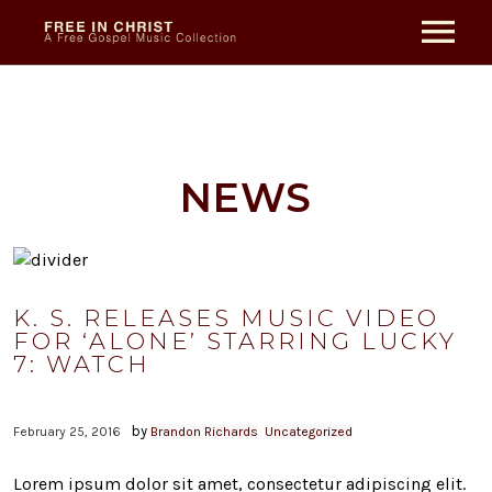
HOME
ABOUT THE SONGS
NEWS
CONTACT
K. S. RELEASES MUSIC VIDEO
FOR ‘ALONE’ STARRING LUCKY
7: WATCH
by
February 25, 2016
Brandon Richards
Uncategorized
Lorem ipsum dolor sit amet, consectetur adipiscing elit.